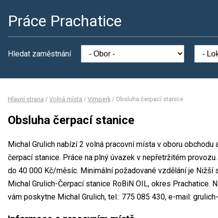
Práce Prachatice
Hledat zaměstnání
Hlavní strana
/
Volná místa
/
Vimperk
/
Obsluha čerpací stanice
Obsluha čerpací stanice
Michal Grulich nabízí 2 volná pracovní místa v oboru obchodu 
čerpací stanice. Práce na plný úvazek v nepřetržitém provoz
do 40 000 Kč/měsíc. Minimální požadované vzdělání je Nižší s
Michal Grulich-Čerpací stanice RoBiN OIL, okres Prachatice. 
vám poskytne Michal Grulich, tel.: 775 085 430, e-mail: gruli