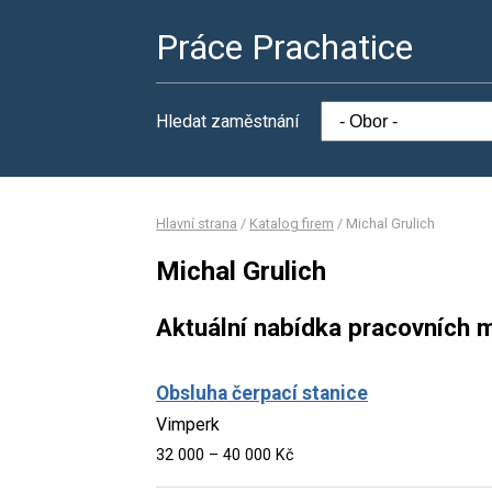
Práce Prachatice
Hledat zaměstnání
Hlavní strana
/
Katalog firem
/
Michal Grulich
Michal Grulich
Aktuální nabídka pracovních m
Obsluha čerpací stanice
Vimperk
32 000 – 40 000 Kč