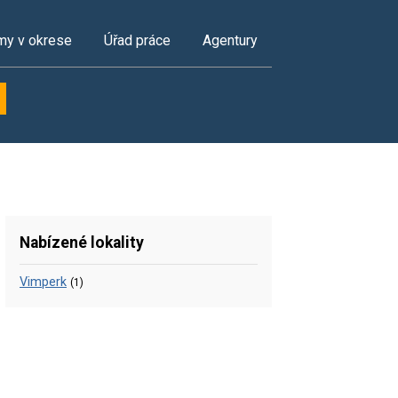
my v okrese
Úřad práce
Agentury
Nabízené lokality
Vimperk
(1)