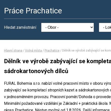
Práce Prachatice
Hledat zaměstnání
Hlavní strana
/
Volná místa
/
Prachatice
/
Dělník ve výrobě zabývající se ko
Dělník ve výrobě zabývající se kompleta
sádrokartonových dílců
FURAL Bohemia s.r.o. nabízí volné pracovní místo v oboru výr
zabývající se kompletací stropních kazet a sádrokartonových 
v jednosměnném provozu. Pracovní poměr/Dohoda o proveden
Minimální požadované vzdělání je Základní + praktická škola. 
okres Prachatice. Nástup možný od 1.8.2026. Další informace 