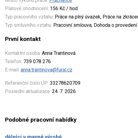
Místo výkonu práce:
Prachatice
Platové ohodnocení:
156 Kč / hod.
Typ pracovního vztahu:
Práce na plný úvazek, Práce na zkrác
Typ smluvního vztahu:
Pracovní smlouva, Dohoda o provedení
První kontakt
Kontaktní osoba:
Anna Trantinová
Telefon:
739 078 276
E-mail:
anna.trantinova@fural.cz
Referenční číslo ÚP:
33278620709
Poslední aktualizace:
24. 7. 2026
Podobné pracovní nabídky
dělníci v masné výrobě