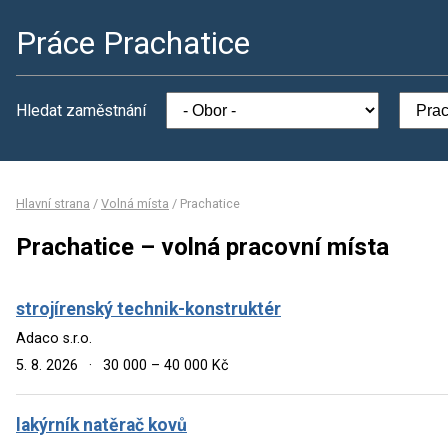
Práce Prachatice
Hledat zaměstnání
Hlavní strana
/
Volná místa
/
Prachatice
Prachatice – volná pracovní místa
strojírenský technik-konstruktér
Adaco s.r.o.
5. 8. 2026
·
30 000 – 40 000 Kč
lakýrník natěrač kovů