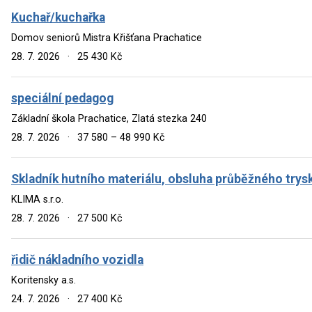
Kuchař/kuchařka
Domov seniorů Mistra Křišťana Prachatice
28. 7. 2026
·
25 430 Kč
speciální pedagog
Základní škola Prachatice, Zlatá stezka 240
28. 7. 2026
·
37 580 – 48 990 Kč
Skladník hutního materiálu, obsluha průběžného trys
KLIMA s.r.o.
28. 7. 2026
·
27 500 Kč
řidič nákladního vozidla
Koritensky a.s.
24. 7. 2026
·
27 400 Kč