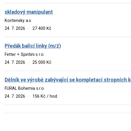
skladový manipulant
Koritensky a.s.
24. 7. 2026
·
27 400 Kč
Předák balící linky (m/ž)
Fetter + Spiritini s r.o.
24. 7. 2026
·
25 000 Kč
Dělník ve výrobě zabývající se kompletací stropních 
FURAL Bohemia s.r.o.
24. 7. 2026
·
156 Kč / hod.