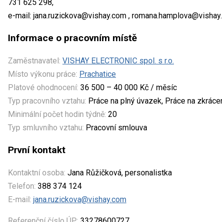
731 625 298,
e-mail: jana.ruzickova@vishay.com , romana.hamplova@vishay.
Informace o pracovním místě
Zaměstnavatel:
VISHAY ELECTRONIC spol. s r.o.
Místo výkonu práce:
Prachatice
Platové ohodnocení:
36 500 – 40 000 Kč / měsíc
Typ pracovního vztahu:
Práce na plný úvazek, Práce na zkrác
Minimální počet hodin týdně:
20
Typ smluvního vztahu:
Pracovní smlouva
První kontakt
Kontaktní osoba:
Jana Růžičková, personalistka
Telefon:
388 374 124
E-mail:
jana.ruzickova@vishay.com
Referenční číslo ÚP:
33278600727