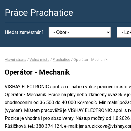
Práce Prachatice
Hledat zaměstnání
Hlavní strana
/
Volná místa
/
Prachatice
/
Operátor - Mechanik
Operátor - Mechanik
VISHAY ELECTRONIC spol. s r.o. nabízí volné pracovní místo v
Operátor - Mechanik. Práce na plný nebo zkrácený úvazek v 
ohodnocením od 36 500 do 40 000 Kč/měsíc. Minimální požad
(vyučen). Místem pracoviště je VISHAY ELECTRONIC spol. s r.
Pozice je vhodná i pro absolventy. Nástup možný od 1.8.2026
Růžičková, tel.: 388 374 124, e-mail: jana.ruzickova@vishay.co