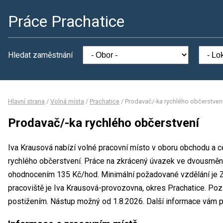
Práce Prachatice
Hledat zaměstnání
Hlavní strana
/
Volná místa
/
Prachatice
/
Prodavač/-ka rychlého občerstven
Prodavač/-ka rychlého občerstvení
Iva Krausová nabízí volné pracovní místo v oboru obchodu a c
rychlého občerstvení. Práce na zkrácený úvazek ve dvousmě
ohodnocením 135 Kč/hod. Minimální požadované vzdělání je Zá
pracoviště je Iva Krausová-provozovna, okres Prachatice. Poz
postižením. Nástup možný od 1.8.2026. Další informace vám po