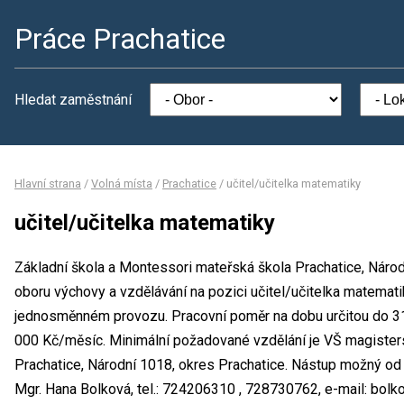
Práce Prachatice
Hledat zaměstnání
Hlavní strana
/
Volná místa
/
Prachatice
/
učitel/učitelka matematiky
učitel/učitelka matematiky
Základní škola a Montessori mateřská škola Prachatice, Národ
oboru výchovy a vzdělávání na pozici učitel/učitelka matemat
jednosměnném provozu. Pracovní poměr na dobu určitou do 3
000 Kč/měsíc. Minimální požadované vzdělání je VŠ magisters
Prachatice, Národní 1018, okres Prachatice. Nástup možný od
Mgr. Hana Bolková, tel.: 724206310 , 728730762, e-mail: bol