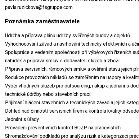
pavla.ruzickova@fsgruppe.com.
Poznámka zaměstnavatele
Údržba a příprava plánu údržby svěřených budov a objektů.
Vyhodnocování závad a navrhování technicky efektivních a účin
Spolupráce s vedením společnosti při výběrových řízeních su
nabídek a příprava smluv s dodavateli služeb a zboží.
Příprava servisních, rámcových smluv a ověření stavu jejich pln
Redukce provozních nákladů se zaměřením na úspory a kvalitně
Výběr vhodných služeb pro outsourcing, nákup a jednání s dod
technické údržby nebo stavebních prací.
Přijímání hlášení stavebních a technických závad a jejich kateg
Dohled nad činností servisních firem a kontrola kvality odved
Jednání s úřady.
Provádění preventivních kontrol BOZP na pracovištích.
Shromažďování podkladů pro analýzu rizik a kategorizaci prác