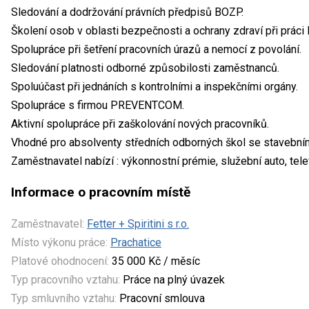
Sledování a dodržování právních předpisů BOZP.
Školení osob v oblasti bezpečnosti a ochrany zdraví při práci
Spolupráce při šetření pracovních úrazů a nemocí z povolání.
Sledování platnosti odborné způsobilosti zaměstnanců.
Spoluúčast při jednáních s kontrolními a inspekčními orgány.
Spolupráce s firmou PREVENTCOM.
Aktivní spolupráce při zaškolování nových pracovníků.
Vhodné pro absolventy středních odborných škol se stavebn
Zaměstnavatel nabízí : výkonnostní prémie, služební auto, tel
Informace o pracovním místě
Zaměstnavatel:
Fetter + Spiritini s r.o.
Místo výkonu práce:
Prachatice
Platové ohodnocení:
35 000 Kč / měsíc
Typ pracovního vztahu:
Práce na plný úvazek
Typ smluvního vztahu:
Pracovní smlouva