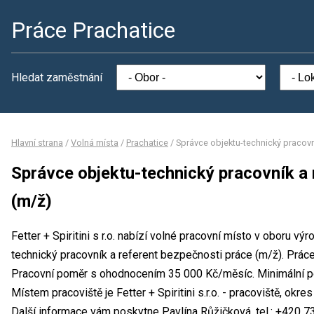
Práce Prachatice
Hledat zaměstnání
Hlavní strana
/
Volná místa
/
Prachatice
/
Správce objektu-technický pracovn
Správce objektu-technický pracovník a 
(m/ž)
Fetter + Spiritini s r.o. nabízí volné pracovní místo v oboru v
technický pracovník a referent bezpečnosti práce (m/ž). Prá
Pracovní poměr s ohodnocením 35 000 Kč/měsíc. Minimální po
Místem pracoviště je Fetter + Spiritini s.r.o. - pracoviště, ok
Další informace vám poskytne Pavlína Růžičková, tel.: +420 7