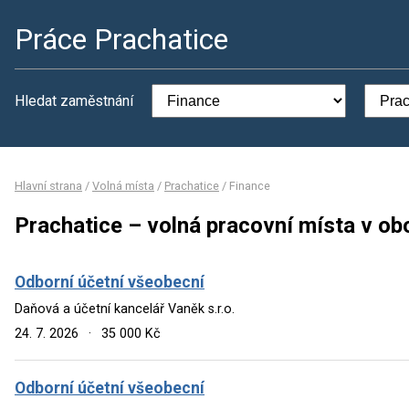
Práce Prachatice
Hledat zaměstnání
Hlavní strana
/
Volná místa
/
Prachatice
/
Finance
Prachatice – volná pracovní místa v ob
Odborní účetní všeobecní
Daňová a účetní kancelář Vaněk s.r.o.
24. 7. 2026
·
35 000 Kč
Odborní účetní všeobecní