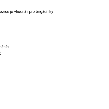
pozice je vhodná i pro brigádníky
měsíc
k