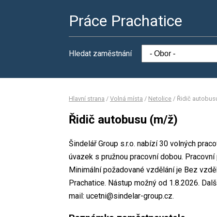
Práce Prachatice
Hledat zaměstnání
Hlavní strana
/
Volná místa
/
Netolice
/
Řidič autobus
Řidič autobusu (m/ž)
Šindelář Group s.r.o. nabízí 30 volných prac
úvazek s pružnou pracovní dobou. Pracovn
Minimální požadované vzdělání je Bez vzdělá
Prachatice. Nástup možný od 1.8.2026. Další
mail: ucetni@sindelar-group.cz.