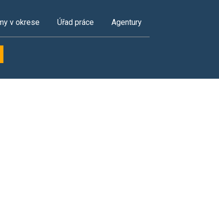
my v okrese
Úřad práce
Agentury