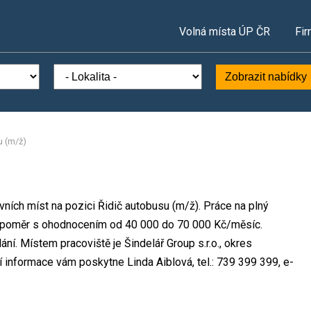
Volná místa ÚP ČR
Fir
Zobrazit nabídky
u (m/ž)
ovních míst na pozici Řidič autobusu (m/ž). Práce na plný
í poměr s ohodnocením od 40 000 do 70 000 Kč/měsíc.
ní. Místem pracoviště je Šindelář Group s.r.o., okres
 informace vám poskytne Linda Aiblová, tel.: 739 399 399, e-