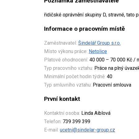
Poznámka zaměstnavatele
řidičské oprávnění skupiny D, stravné, tato 
Informace o pracovním místě
Zaměstnavatel:
Šindelář Group s.r.o.
Místo výkonu práce:
Netolice
Platové ohodnocení:
40 000 – 70 000 Kč / 
Typ pracovního vztahu:
Práce na plný úvaze
Minimální počet hodin týdně:
40
Typ smluvního vztahu:
Pracovní smlouva
První kontakt
Kontaktní osoba:
Linda Aiblová
Telefon:
739 399 399
E-mail:
ucetni@sindelar-group.cz