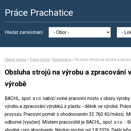
Práce Prachatice
Hledat zaměstnání
Hlavní strana
/
Volná místa
/
Bohumilice
/
Obsluha strojů na výrobu a zpraco
Obsluha strojů na výrobu a zpracování v
výrobě
BACHL, spol. s r.o. nabízí volné pracovní místo v oboru výroby
výrobu a zpracování výrobků z plastu - dělník ve výrobě. Pr
provozu. Pracovní poměr s ohodnocením 32 760 Kč/měsíc. Min
odborné (vyučen). Místem pracoviště je BACHL, spol. s r.o. - B
vhodná i pro absolventy. Nástup možný od 1.8.2026. Další inf