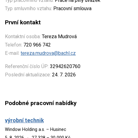
Typ pracovního vztahu:
Práce na plný úvazek
Typ smluvního vztahu:
Pracovní smlouva
První kontakt
Kontaktní osoba:
Tereza Mudrová
Telefon:
720 966 742
E-mail:
tereza.mudrova@bachl.cz
Referenční číslo ÚP:
32942620760
Poslední aktualizace:
24. 7. 2026
Podobné pracovní nabídky
výrobní technik
Window Holding a.s. – Husinec
5. 8. 2026
·
27 328 – 30 000 Kč