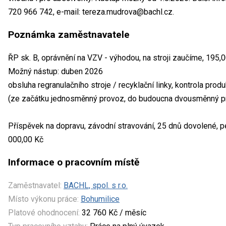
720 966 742, e-mail: tereza.mudrova@bachl.cz.
Poznámka zaměstnavatele
ŘP sk. B, oprávnění na VZV - výhodou, na stroji zaučíme, 195,
Možný nástup: duben 2026
obsluha regranulačního stroje / recyklační linky, kontrola produk
(ze začátku jednosměnný provoz, do budoucna dvousměnný p
Příspěvek na dopravu, závodní stravování, 25 dnů dovolené, pe
000,00 Kč
Informace o pracovním místě
Zaměstnavatel:
BACHL, spol. s r.o.
Místo výkonu práce:
Bohumilice
Platové ohodnocení:
32 760 Kč / měsíc