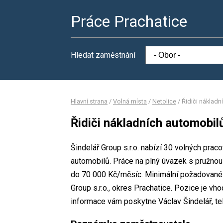
Práce Prachatice
Hledat zaměstnání
Hlavní strana
/
Volná místa
/
Netolice
/
Řidiči nákladn
Řidiči nákladních automobil
Šindelář Group s.r.o. nabízí 30 volných prac
automobilů. Práce na plný úvazek s pružno
do 70 000 Kč/měsíc. Minimální požadované v
Group s.r.o., okres Prachatice. Pozice je vh
informace vám poskytne Václav Šindelář, tel