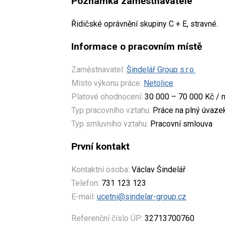
Poznámka zaměstnavatele
Řidičské oprávnění skupiny C + E, stravné.
Informace o pracovním místě
Zaměstnavatel:
Šindelář Group s.r.o.
Místo výkonu práce:
Netolice
Platové ohodnocení:
30 000 – 70 000 Kč / 
Typ pracovního vztahu:
Práce na plný úvaze
Typ smluvního vztahu:
Pracovní smlouva
První kontakt
Kontaktní osoba:
Václav Šindelář
Telefon:
731 123 123
E-mail:
ucetni@sindelar-group.cz
Referenční číslo ÚP:
32713700760