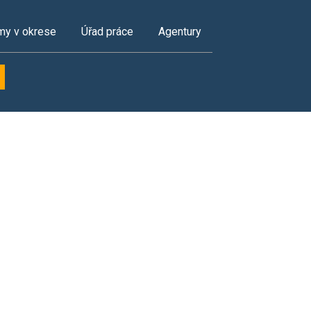
my v okrese
Úřad práce
Agentury