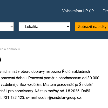
Volná místa ÚP ČR
Fir
Zobrazit nabídky
ích automobilů
ů
ovních míst v oboru dopravy na pozici Řidiči nákladních
u pracovní dobou. Pracovní poměr s ohodnocením od 30 000
zdělání je Bez vzdělání. Místem pracoviště je Šindelář
odná i pro absolventy. Nástup možný od 1.8.2026. Další
.: 731 123 123, e-mail: ucetni@sindelar-group.cz.