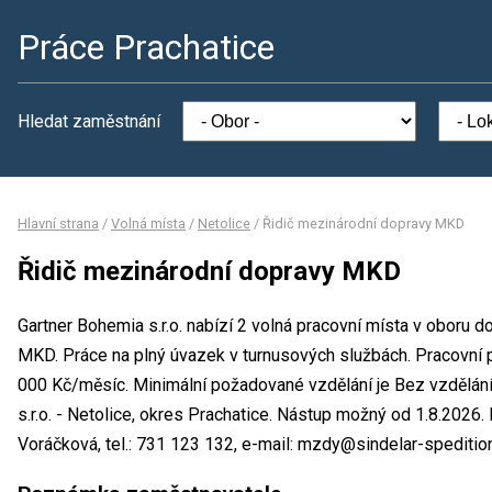
Práce Prachatice
Hledat zaměstnání
Hlavní strana
/
Volná místa
/
Netolice
/
Řidič mezinárodní dopravy MKD
Řidič mezinárodní dopravy MKD
Gartner Bohemia s.r.o. nabízí 2 volná pracovní místa v oboru 
MKD. Práce na plný úvazek v turnusových službách. Pracovn
000 Kč/měsíc. Minimální požadované vzdělání je Bez vzdělání
s.r.o. - Netolice, okres Prachatice. Nástup možný od 1.8.2026
Voráčková, tel.: 731 123 132, e-mail: mzdy@sindelar-spedition