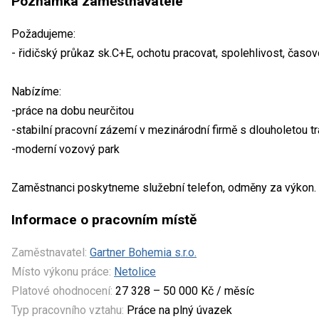
Poznámka zaměstnavatele
Požadujeme:
- řidičský průkaz sk.C+E, ochotu pracovat, spolehlivost, časov
Nabízíme:
-práce na dobu neurčitou
-stabilní pracovní zázemí v mezinárodní firmě s dlouholetou tr
-moderní vozový park
Zaměstnanci poskytneme služební telefon, odměny za výkon.
Informace o pracovním místě
Zaměstnavatel:
Gartner Bohemia s.r.o.
Místo výkonu práce:
Netolice
Platové ohodnocení:
27 328 – 50 000 Kč / měsíc
Typ pracovního vztahu:
Práce na plný úvazek