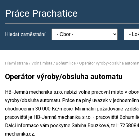
Práce Prachatice
Hledat zaměstnání
Hlavní strana
/
Volná místa
/
Bohumilice
/
Operátor výroby/obsluha automa
Operátor výroby/obsluha automatu
HB-Jemná mechanika s.r.o. nabízí volné pracovní místo v obor
výroby/obsluha automatu. Práce na plný úvazek v jednosměn
ohodnocením 30 000 Kč/měsíc. Minimální požadované vzdělání
pracoviště je HB-Jemná mechanika s.r.o. - pracoviště Bohumil
Další informace vám poskytne Sabína Bouzková, tel.: 725808
mechanika.cz.