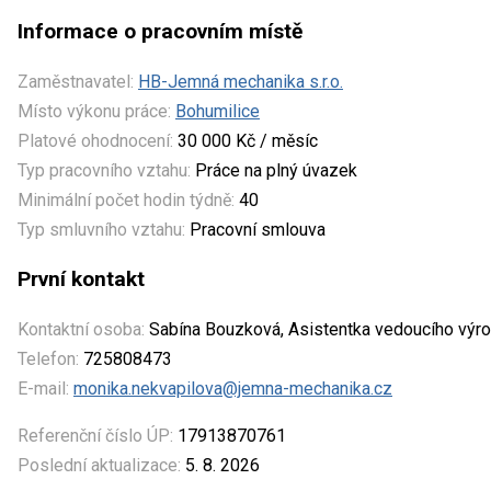
Informace o pracovním místě
Zaměstnavatel:
HB-Jemná mechanika s.r.o.
Místo výkonu práce:
Bohumilice
Platové ohodnocení:
30 000 Kč / měsíc
Typ pracovního vztahu:
Práce na plný úvazek
Minimální počet hodin týdně:
40
Typ smluvního vztahu:
Pracovní smlouva
První kontakt
Kontaktní osoba:
Sabína Bouzková, Asistentka vedoucího výr
Telefon:
725808473
E-mail:
monika.nekvapilova@jemna-mechanika.cz
Referenční číslo ÚP:
17913870761
Poslední aktualizace:
5. 8. 2026