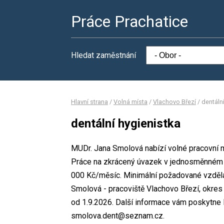
Práce Prachatice
Hledat zaměstnání
Hlavní strana
/
Volná místa
/
Vlachovo Březí
/
dentáln
dentální hygienistka
MUDr. Jana Smolová nabízí volné pracovní mí
Práce na zkrácený úvazek v jednosměnném 
000 Kč/měsíc. Minimální požadované vzdělá
Smolová - pracoviště Vlachovo Březí, okres
od 1.9.2026. Další informace vám poskytne M
smolova.dent@seznam.cz.