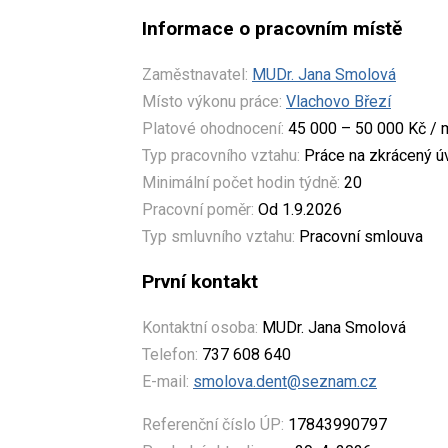
Informace o pracovním místě
Zaměstnavatel:
MUDr. Jana Smolová
Místo výkonu práce:
Vlachovo Březí
Platové ohodnocení:
45 000 – 50 000 Kč / 
Typ pracovního vztahu:
Práce na zkrácený 
Minimální počet hodin týdně:
20
Pracovní poměr:
Od 1.9.2026
Typ smluvního vztahu:
Pracovní smlouva
První kontakt
Kontaktní osoba:
MUDr. Jana Smolová
Telefon:
737 608 640
E-mail:
smolova.dent@seznam.cz
Referenční číslo ÚP:
17843990797