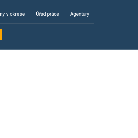
my v okrese
Úřad práce
Agentury