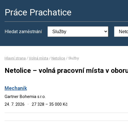
Práce Prachatice
Hledat zaměstnání
Hlavní strana
/
Volná místa
/
Netolice
/
Služby
Netolice – volná pracovní místa v obor
Mechanik
Gartner Bohemia s.r.o.
24. 7. 2026
·
27 328 – 35 000 Kč