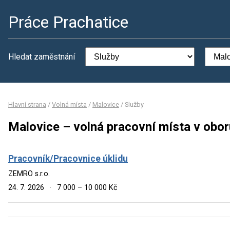
Práce Prachatice
Hledat zaměstnání
Hlavní strana
/
Volná místa
/
Malovice
/
Služby
Malovice – volná pracovní místa v obor
Pracovník/Pracovnice úklidu
ZEMRO s.r.o.
24. 7. 2026
·
7 000 – 10 000 Kč