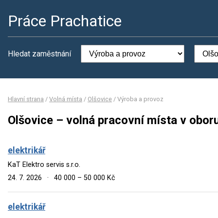
Práce Prachatice
Hledat zaměstnání
Hlavní strana
/
Volná místa
/
Olšovice
/
Výroba a provoz
Olšovice – volná pracovní místa v obor
elektrikář
KaT Elektro servis s.r.o.
24. 7. 2026
·
40 000 – 50 000 Kč
elektrikář