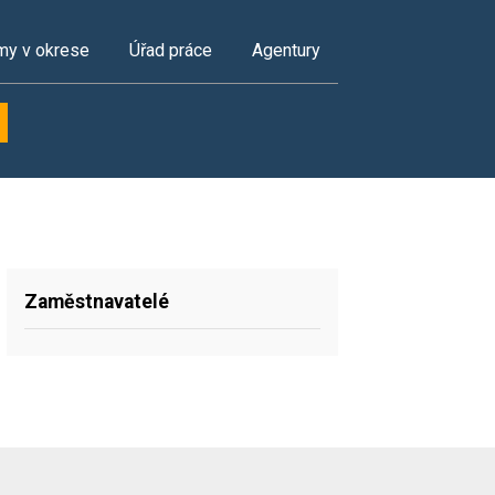
my v okrese
Úřad práce
Agentury
Zaměstnavatelé