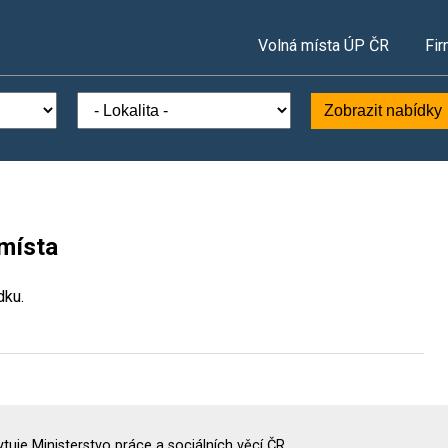
Volná místa ÚP ČR
Fir
Zobrazit nabídky
 místa
dku.
uje Ministerstvo práce a sociálních věcí ČR.