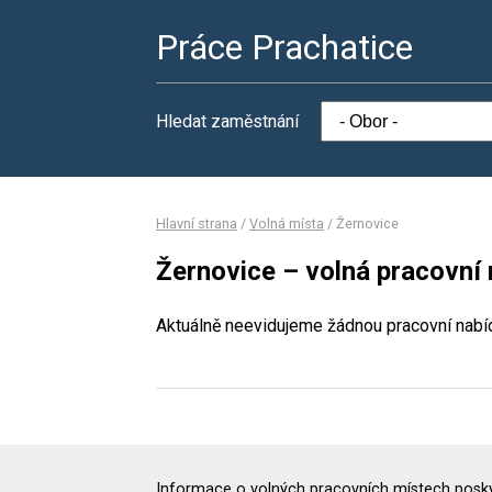
Práce Prachatice
Hledat zaměstnání
Hlavní strana
/
Volná místa
/
Žernovice
Žernovice – volná pracovní
Aktuálně neevidujeme žádnou pracovní nabí
Informace o volných pracovních místech poskyt