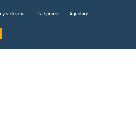
my v okrese
Úřad práce
Agentury