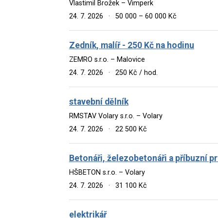
Vlastimil Brožek – Vimperk
24. 7. 2026
·
50 000 – 60 000 Kč
Zedník, malíř - 250 Kč na hodinu
ZEMRO s.r.o. – Malovice
24. 7. 2026
·
250 Kč / hod.
stavební dělník
RMSTAV Volary s.r.o. – Volary
24. 7. 2026
·
22 500 Kč
Betonáři, železobetonáři a příbuzní p
HŠBETON s.r.o. – Volary
24. 7. 2026
·
31 100 Kč
elektrikář