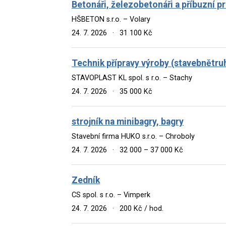
Betonáři, železobetonáři a příbuzní p
HŠBETON s.r.o. – Volary
24. 7. 2026
·
31 100 Kč
Technik přípravy výroby (stavebnětruh
STAVOPLAST KL spol. s r.o. – Stachy
24. 7. 2026
·
35 000 Kč
strojník na minibagry, bagry
Stavební firma HUKO s.r.o. – Chroboly
24. 7. 2026
·
32 000 – 37 000 Kč
Zedník
CS spol. s r.o. – Vimperk
24. 7. 2026
·
200 Kč / hod.