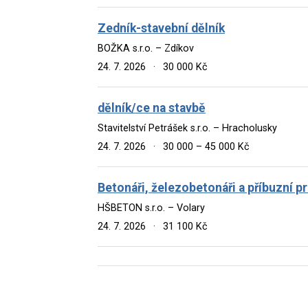
Zedník-stavební dělník
BOŽKA s.r.o. – Zdíkov
24. 7. 2026
·
30 000 Kč
dělník/ce na stavbě
Stavitelství Petrášek s.r.o. – Hracholusky
24. 7. 2026
·
30 000 – 45 000 Kč
Betonáři, železobetonáři a příbuzní p
HŠBETON s.r.o. – Volary
24. 7. 2026
·
31 100 Kč