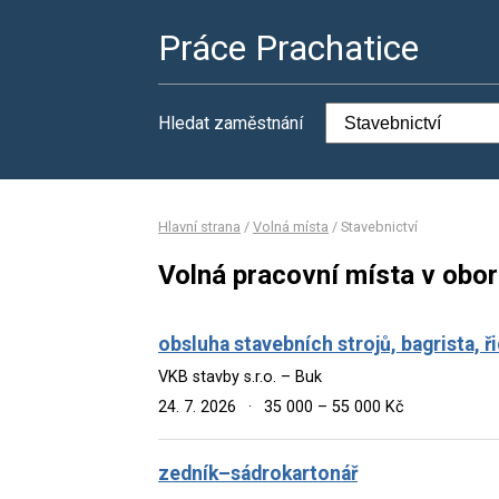
Práce Prachatice
Hledat zaměstnání
Hlavní strana
/
Volná místa
/
Stavebnictví
Volná pracovní místa v obor
obsluha stavebních strojů, bagrista, ři
VKB stavby s.r.o. – Buk
24. 7. 2026
·
35 000 – 55 000 Kč
zedník–sádrokartonář