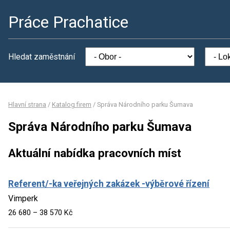
Práce Prachatice
Hledat zaměstnání
Hlavní strana
/
Katalog firem
/
Správa Národního parku Šumava
Správa Národního parku Šumava
Aktuální nabídka pracovních míst
Referent/-ka veřejných zakázek -výběrové řízení
Vimperk
26 680 – 38 570 Kč