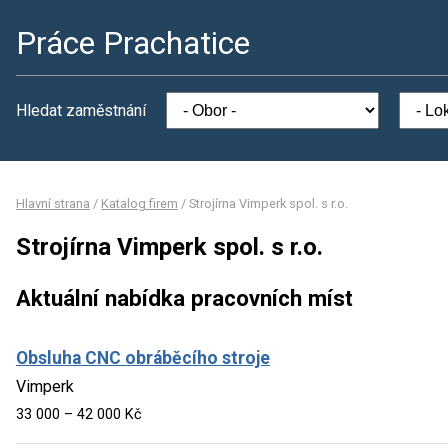
Práce Prachatice
Hledat zaměstnání
Hlavní strana
/
Katalog firem
/
Strojírna Vimperk spol. s r.o.
Strojírna Vimperk spol. s r.o.
Aktuální nabídka pracovních míst
Obsluha CNC obráběcího stroje
Vimperk
33 000 – 42 000 Kč