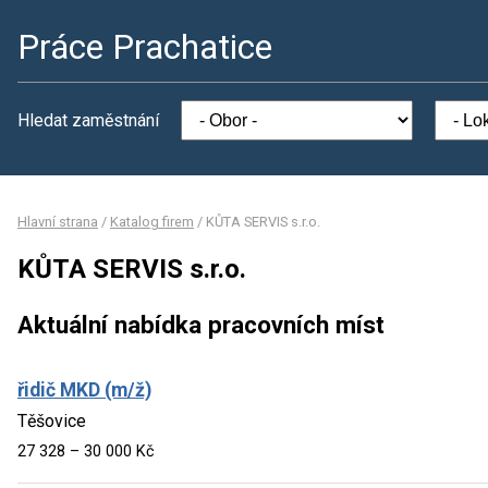
Práce Prachatice
Hledat zaměstnání
Hlavní strana
/
Katalog firem
/
KŮTA SERVIS s.r.o.
KŮTA SERVIS s.r.o.
Aktuální nabídka pracovních míst
řidič MKD (m/ž)
Těšovice
27 328 – 30 000 Kč